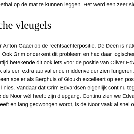
g voetbal op de mat te kunnen leggen. Het werd een zeer sl
che vleugels
 Anton Gaaei op de rechtsachterpositie. De Deen is natu
 Ook Grim onderkent dit probleem en had daar logischerw
ijd betekende dit ook iets voor de positie van Oliver Ed
ak als een extra aanvallende middenvelder zien fungeren
r een speler als Berghuis of Gloukh excelleert op een pos
 linies. Vandaar dat Grim Edvardsen eigenlijk continu teg
ie de Noor wél heeft: zijn diepgang. Continu zien we E
eft en lang gedwongen wordt, is de Noor vaak al snel on