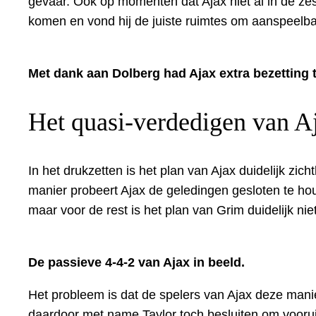
gevaar. Ook op momenten dat Ajax niet al in de zes
komen en vond hij de juiste ruimtes om aanspeelba
Met dank aan Dolberg had Ajax extra bezetting t
Het quasi-verdedigen van A
In het drukzetten is het plan van Ajax duidelijk zi
manier probeert Ajax de geledingen gesloten te ho
maar voor de rest is het plan van Grim duidelijk nie
De passieve 4-4-2 van Ajax in beeld.
Het probleem is dat de spelers van Ajax deze manie
daardoor met name Taylor toch besluiten om vooruit