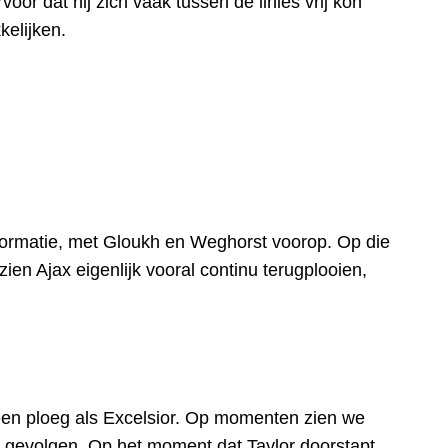
or dat hij zich vaak tussen de linies vrij kon
kelijken.
-2-formatie, met Gloukh en Weghorst voorop. Op die
n Ajax eigenlijk vooral continu terugplooien,
n een ploeg als Excelsior. Op momenten zien we
ze gevolgen. Op het moment dat Taylor doorstapt,