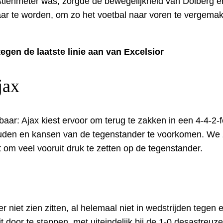
tienmeter was, zorgde de bewegelijkheid van Dolberg ervo
ar te worden, om zo het voetbal naar voren te vergemak
egen de laatste linie aan van Excelsior
jax
chtbaar: Ajax kiest ervoor om terug te zakken in een 4-4
uden en kansen van de tegenstander te voorkomen. We zie
t om veel vooruit druk te zetten op de tegenstander.
r niet zien zitten, al helemaal niet in wedstrijden tege
 door te stappen, met uiteindelijk bij de 1-0 desastreu