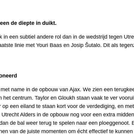
en de diepte in duikt.
k in een subtiel andere rol dan in de wedstrijd tegen Utre
laatste linie met Youri Baas en Josip Šutalo. Dit als tege
ioneerd
 in, met name in de opbouw van Ajax. We zien een terugk
 het centrum. Taylor en Gloukh staan vaak te ver voor
r op een eiland te staan kort voor de verdediging, en m
n Utrecht Alders in de opbouw nog voor een extra midden
dan de bal weer terug te spelen naar een ploeggenoot. 
nen van de juiste momenten om écht effectief te kunne