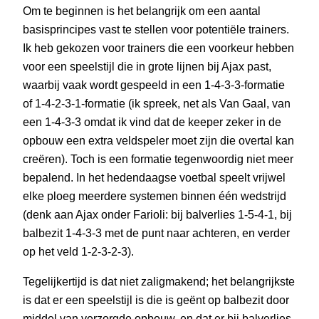
Om te beginnen is het belangrijk om een aantal
basisprincipes vast te stellen voor potentiële trainers.
Ik heb gekozen voor trainers die een voorkeur hebben
voor een speelstijl die in grote lijnen bij Ajax past,
waarbij vaak wordt gespeeld in een 1-4-3-3-formatie
of 1-4-2-3-1-formatie (ik spreek, net als Van Gaal, van
een 1-4-3-3 omdat ik vind dat de keeper zeker in de
opbouw een extra veldspeler moet zijn die overtal kan
creëren). Toch is een formatie tegenwoordig niet meer
bepalend. In het hedendaagse voetbal speelt vrijwel
elke ploeg meerdere systemen binnen één wedstrijd
(denk aan Ajax onder Farioli: bij balverlies 1-5-4-1, bij
balbezit 1-4-3-3 met de punt naar achteren, en verder
op het veld 1-2-3-2-3).
Tegelijkertijd is dat niet zaligmakend; het belangrijkste
is dat er een speelstijl is die is geënt op balbezit door
middel van verzorgde opbouw, en dat er bij balverlies