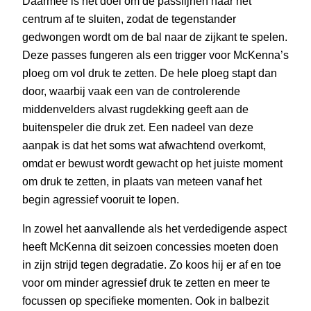
Daarmee is het doel om de passlijnen naar het
centrum af te sluiten, zodat de tegenstander
gedwongen wordt om de bal naar de zijkant te spelen.
Deze passes fungeren als een trigger voor McKenna’s
ploeg om vol druk te zetten. De hele ploeg stapt dan
door, waarbij vaak een van de controlerende
middenvelders alvast rugdekking geeft aan de
buitenspeler die druk zet. Een nadeel van deze
aanpak is dat het soms wat afwachtend overkomt,
omdat er bewust wordt gewacht op het juiste moment
om druk te zetten, in plaats van meteen vanaf het
begin agressief vooruit te lopen.
In zowel het aanvallende als het verdedigende aspect
heeft McKenna dit seizoen concessies moeten doen
in zijn strijd tegen degradatie. Zo koos hij er af en toe
voor om minder agressief druk te zetten en meer te
focussen op specifieke momenten. Ook in balbezit